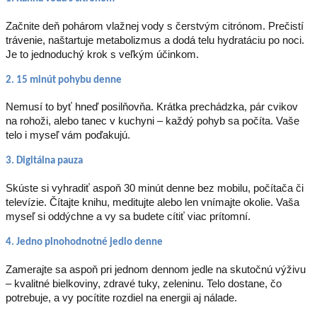
Začnite deň pohárom vlažnej vody s čerstvým citrónom. Prečistí
trávenie, naštartuje metabolizmus a dodá telu hydratáciu po noci.
Je to jednoduchý krok s veľkým účinkom.
2. 15 minút pohybu denne
Nemusí to byť hneď posilňovňa. Krátka prechádzka, pár cvikov
na rohoži, alebo tanec v kuchyni – každý pohyb sa počíta. Vaše
telo i myseľ vám poďakujú.
3. Digitálna pauza
Skúste si vyhradiť aspoň 30 minút denne bez mobilu, počítača či
televízie. Čítajte knihu, meditujte alebo len vnímajte okolie. Vaša
myseľ si oddýchne a vy sa budete cítiť viac prítomní.
4. Jedno plnohodnotné jedlo denne
Zamerajte sa aspoň pri jednom dennom jedle na skutočnú výživu
– kvalitné bielkoviny, zdravé tuky, zeleninu. Telo dostane, čo
potrebuje, a vy pocítite rozdiel na energii aj nálade.